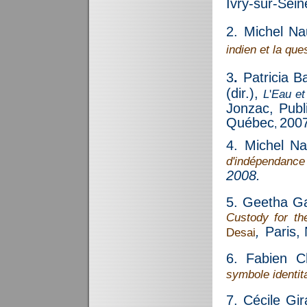
Ivry-sur-Sei
2.
Michel N
indien et la que
3
.
Patricia Ba
(dir.),
L
'
Eau et
Jonzac, Publ
Québec
2007
,
4. Michel Na
d'indépendanc
2008.
5. Geetha Ga
Custody
for th
,
Paris,
Desai
6. Fabien Ch
symbole identit
7. Cécile Gir