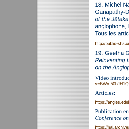
18. Michel N
Ganapathy-D
of the Jātaka
anglophone, 
Tous les arti
http://publis-shs.
19. Geetha G
Reinventing 
on the Anglo
Video introdu
v=BWm50bJH1Q
Articles:
https://angles.ede
Publication en
Conference on
https://hal.archi