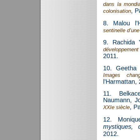
dans la mondia
, P
colonisation
8. Malou l’H
sentinelle d’une
9. Rachida Y
développement 
2011.
10. Geetha 
Images chang
l’Harmattan, 
11. Belkac
Naumann, Jo
, P
XXIe siècle
12. Moniqu
mystiques, d
2012.