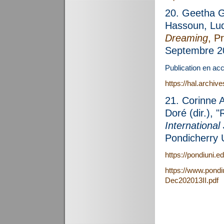
20. Geetha G
Hassoun, Lud
Dreaming
, P
Septembre 2
Publication en acc
https://hal.archi
21. Corinne 
Doré (dir.), "
International
Pondicherry U
https://pondiuni.
https://www.pondiu
Dec202013II.pdf