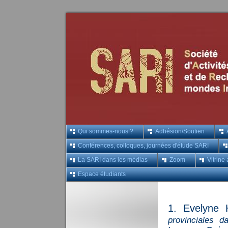
Qui sommes-nous ?
Adhésion/Soutien
Conférences, colloques, journées d'étude SARI
La SARI dans les médias
Zoom
Vitrine 
Espace étudiants
1. Evelyne 
provinciales 