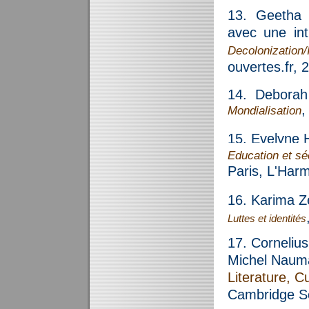
13.
Geetha 
avec une int
Decolonizatio
ouvertes.fr, 
14. Deborah 
,
Mondialisation
15. Evelyne H
Education et sé
Paris, L'H
arm
16. Karima
Z
Luttes et identités
17. Corneliu
Michel Nauma
Literature, 
Cambridge Sc